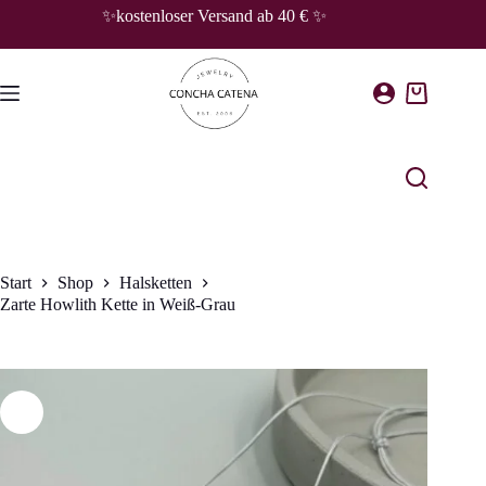
Zum
✨kostenloser Versand ab 40 € ✨
Inhalt
springen
Warenkorb
Start
Shop
Halsketten
Zarte Howlith Kette in Weiß-Grau