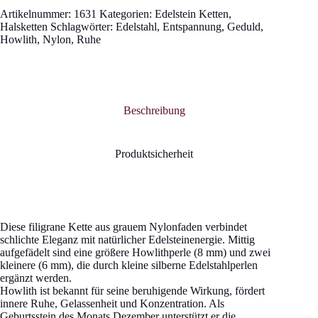
Artikelnummer:
1631
Kategorien:
Edelstein Ketten
,
Halsketten
Schlagwörter:
Edelstahl
,
Entspannung
,
Geduld
,
Howlith
,
Nylon
,
Ruhe
Beschreibung
Produktsicherheit
Diese filigrane Kette aus grauem Nylonfaden verbindet
schlichte Eleganz mit natürlicher Edelsteinenergie. Mittig
aufgefädelt sind eine größere Howlithperle (8 mm) und zwei
kleinere (6 mm), die durch kleine silberne Edelstahlperlen
ergänzt werden.
Howlith ist bekannt für seine beruhigende Wirkung, fördert
innere Ruhe, Gelassenheit und Konzentration. Als
Geburtsstein des Monats Dezember unterstützt er die