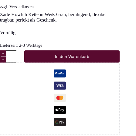
zzgl.
Versandkosten
Zarte Howlith Kette in Weiß-Grau, beruhigend, flexibel
tragbar, perfekt als Geschenk.
Vorrätig
Lieferzeit:
2-3 Werktage
Zarte
In den Warenkorb
Howlith
Kette
in
Weiß-
Grau
Menge