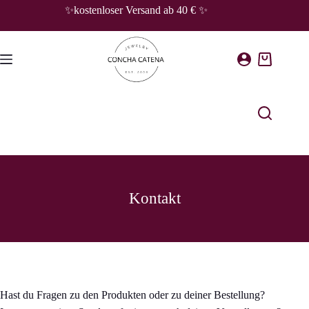
Zum
✨kostenloser Versand ab 40 € ✨
Inhalt
springen
Warenkorb
Kontakt
Hast du Fragen zu den Produkten oder zu deiner Bestellung?