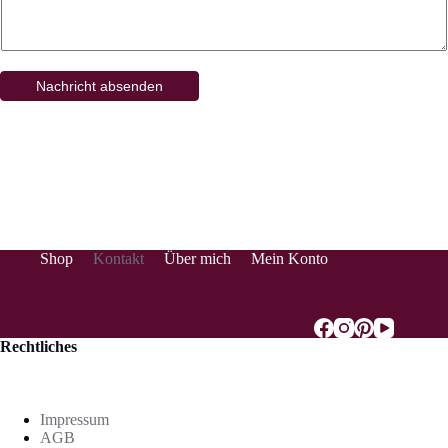
m
m
e
n
t
Nachricht absenden
a
r
E
-
M
a
i
l
Shop
Kontakt
Über mich
Mein Konto
Rechtliches
Impressum
AGB