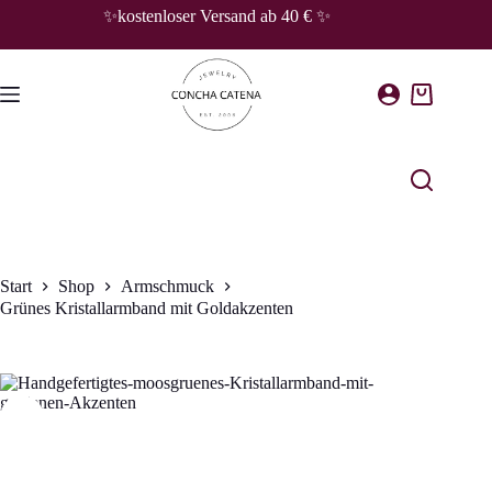
Zum
✨kostenloser Versand ab 40 € ✨
Inhalt
springen
Warenkorb
Start
Shop
Armschmuck
Grünes Kristallarmband mit Goldakzenten