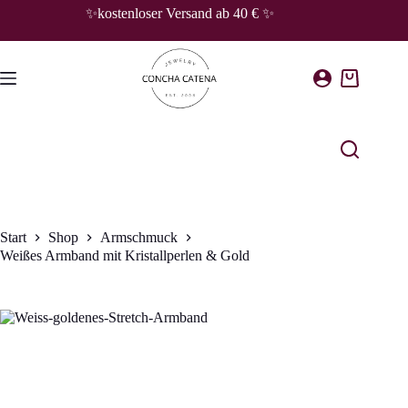
Zum
✨kostenloser Versand ab 40 € ✨
Inhalt
springen
Warenkorb
Start
Shop
Armschmuck
Weißes Armband mit Kristallperlen & Gold