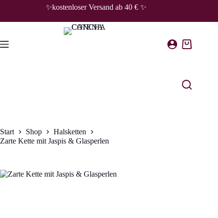
Zum
✨kostenloser Versand ab 40 € ✨
Inhalt
springen
Warenkorb
Start
Shop
Halsketten
Zarte Kette mit Jaspis & Glasperlen