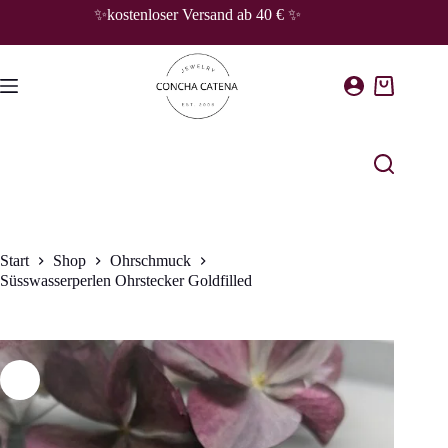
Zum
✨kostenloser Versand ab 40 € ✨
Inhalt
springen
Warenkorb
Start
Shop
Ohrschmuck
Süsswasserperlen Ohrstecker Goldfilled