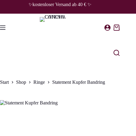
Zum
✨kostenloser Versand ab 40 € ✨
Inhalt
springen
Warenkorb
Start
Shop
Ringe
Statement Kupfer Bandring