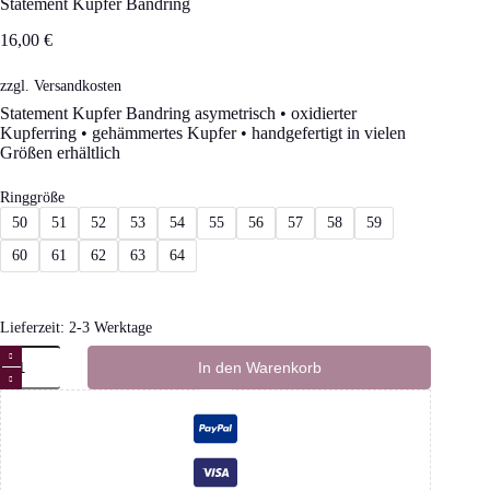
Statement Kupfer Bandring
16,00
€
zzgl.
Versandkosten
Statement Kupfer Bandring asymetrisch • oxidierter
Kupferring • gehämmertes Kupfer • handgefertigt in vielen
Größen erhältlich
Ringgröße
50
51
52
53
54
55
56
57
58
59
60
61
62
63
64
Lieferzeit:
2-3 Werktage
Statement
In den Warenkorb
Kupfer
Bandring
Menge