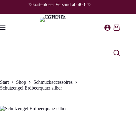
Zum
✨kostenloser Versand ab 40 € ✨
Inhalt
springen
Warenkorb
Start
Shop
Schmuckaccessoires
Schutzengel Erdbeerquarz silber