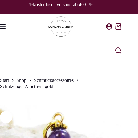
Zum
✨kostenloser Versand ab 40 € ✨
Inhalt
springen
Warenkorb
Start
Shop
Schmuckaccessoires
Schutzengel Amethyst gold