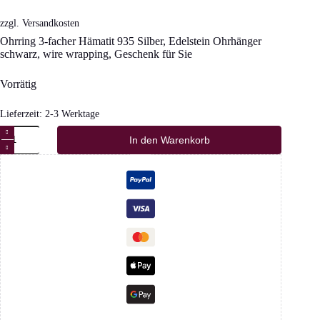
zzgl.
Versandkosten
Ohrring 3-facher Hämatit 935 Silber, Edelstein Ohrhänger
schwarz, wire wrapping, Geschenk für Sie
Vorrätig
Lieferzeit:
2-3 Werktage
Ohrring
In den Warenkorb
3-
facher
Hämatit
935
Silber
Menge