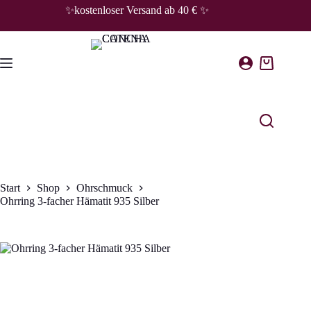
Zum
✨kostenloser Versand ab 40 € ✨
Inhalt
springen
Warenkorb
Start
Shop
Ohrschmuck
Ohrring 3-facher Hämatit 935 Silber