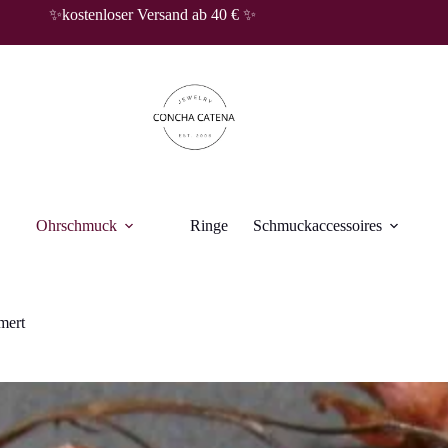
✨kostenloser Versand ab 40 € ✨
Ohrschmuck
Ringe
Schmuckaccessoires
mert