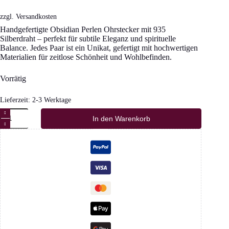
zzgl.
Versandkosten
Handgefertigte Obsidian Perlen Ohrstecker mit 935
Silberdraht – perfekt für subtile Eleganz und spirituelle
Balance. Jedes Paar ist ein Unikat, gefertigt mit hochwertigen
Materialien für zeitlose Schönheit und Wohlbefinden.
Vorrätig
Lieferzeit:
2-3 Werktage
Obsidian
In den Warenkorb
Perlen
Ohrstecker
935
Silber
Menge