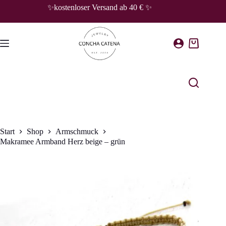
Zum
✨kostenloser Versand ab 40 € ✨
Inhalt
springen
Warenkorb
Start
Shop
Armschmuck
Makramee Armband Herz beige – grün