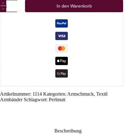
Makramee
In den Warenkorb
Armband
Herz
beige
-
grün
Menge
Artikelnummer:
1114
Kategorien:
Armschmuck
,
Textil
Armbänder
Schlagwort:
Perlmutt
Beschreibung