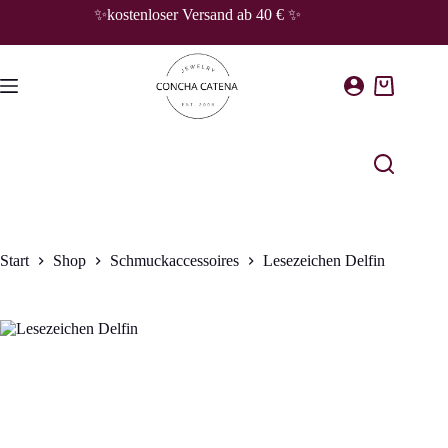
Zum
✨kostenloser Versand ab 40 € ✨
Inhalt
springen
Warenkorb
Start
Shop
Schmuckaccessoires
Lesezeichen Delfin