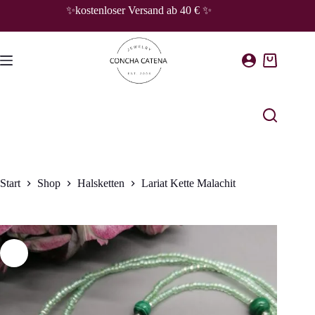
Zum
✨kostenloser Versand ab 40 € ✨
Inhalt
springen
Warenkorb
Start
Shop
Halsketten
Lariat Kette Malachit