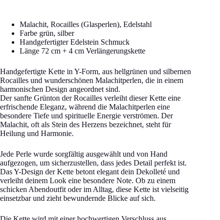
Malachit, Rocailles (Glasperlen), Edelstahl
Farbe grün, silber
Handgefertigter Edelstein Schmuck
Länge 72 cm + 4 cm Verlängerungskette
Handgefertigte Kette in Y-Form, aus hellgrünen und silbernen
Rocailles und wunderschönen Malachitperlen, die in einem
harmonischen Design angeordnet sind.
Der sanfte Grünton der Rocailles verleiht dieser Kette eine
erfrischende Eleganz, während die Malachitperlen eine
besondere Tiefe und spirituelle Energie verströmen. Der
Malachit, oft als Stein des Herzens bezeichnet, steht für
Heilung und Harmonie.
Jede Perle wurde sorgfältig ausgewählt und von Hand
aufgezogen, um sicherzustellen, dass jedes Detail perfekt ist.
Das Y-Design der Kette betont elegant dein Dekolleté und
verleiht deinem Look eine besondere Note. Ob zu einem
schicken Abendoutfit oder im Alltag, diese Kette ist vielseitig
einsetzbar und zieht bewundernde Blicke auf sich.
Die Kette wird mit einer hochwertigen Verschluss aus