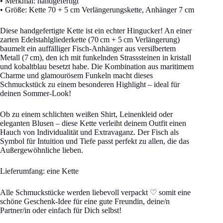
• Merkmal: handgefertigt
• Größe: Kette 70 + 5 cm Verlängerungskette, Anhänger 7 cm
Diese handgefertigte Kette ist ein echter Hingucker! An einer
zarten Edelstahlgliederkette (70 cm + 5 cm Verlängerung)
baumelt ein auffälliger Fisch-Anhänger aus versilbertem
Metall (7 cm), den ich mit funkelnden Strasssteinen in kristall
und kobaltblau besetzt habe. Die Kombination aus maritimem
Charme und glamourösem Funkeln macht dieses
Schmuckstück zu einem besonderen Highlight – ideal für
deinen Sommer-Look!
Ob zu einem schlichten weißen Shirt, Leinenkleid oder
eleganten Blusen – diese Kette verleiht deinem Outfit einen
Hauch von Individualität und Extravaganz. Der Fisch als
Symbol für Intuition und Tiefe passt perfekt zu allen, die das
Außergewöhnliche lieben.
Lieferumfang: eine Kette
Alle Schmuckstücke werden liebevoll verpackt ♡ somit eine
schöne Geschenk-Idee für eine gute Freundin, deine/n
Partner/in oder einfach für Dich selbst!