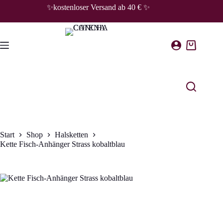
Zum
✨kostenloser Versand ab 40 € ✨
Inhalt
springen
Warenkorb
Start
Shop
Halsketten
Kette Fisch-Anhänger Strass kobaltblau