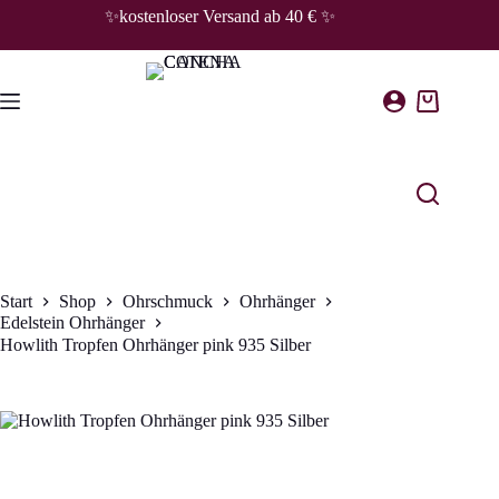
Zum
✨kostenloser Versand ab 40 € ✨
Inhalt
springen
Warenkorb
Start
Shop
Ohrschmuck
Ohrhänger
Edelstein Ohrhänger
Howlith Tropfen Ohrhänger pink 935 Silber