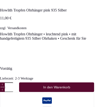
Howlith Tropfen Ohrhänger pink 935 Silber
11,00
€
zzgl.
Versandkosten
Howlith Tropfen Ohrhänger • leuchtend pink • mit
handgefertigtem 935 Silber Ohrhaken • Geschenk für Sie
Vorrätig
Lieferzeit:
2-3 Werktage
Howlith
In den Warenkorb
Tropfen
Ohrhänger
pink
935
Silber