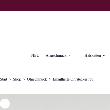
Zum
Inhalt
springen
NEU
Armschmuck
Halsketten
Start
Shop
Ohrschmuck
Emaillierte Ohrstecker rot