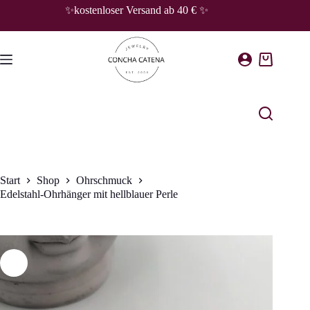
Zum
✨kostenloser Versand ab 40 € ✨
Inhalt
springen
Warenkorb
Start
Shop
Ohrschmuck
Edelstahl-Ohrhänger mit hellblauer Perle