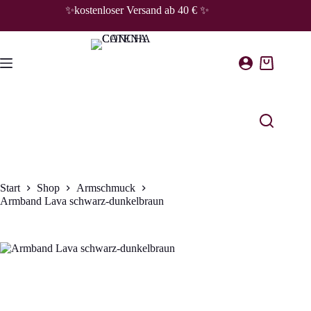
Zum
✨kostenloser Versand ab 40 € ✨
Inhalt
springen
Warenkorb
Start
Shop
Armschmuck
Armband Lava schwarz-dunkelbraun